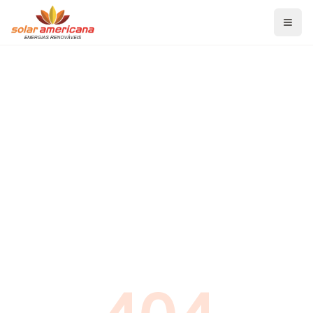
Home
Serviços
Energia Solar Fotovoltaica
Aquecedor Solar de Banho
Aquecedor Solar para Piscina
Projetos de Eficiência Energética
Blog
Economia de Energia
Energia Solar Fotovoltaica