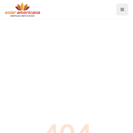
Home
Serviços
Energia Solar Fotovoltaica
Aquecedor Solar de Banho
Aquecedor Solar para Piscina
Projetos de Eficiência Energética
Blog
Economia de Energia
Energia Solar Fotovoltaica