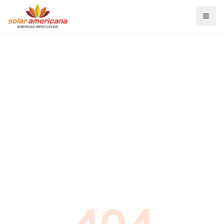
Home
Serviços
Energia Solar Fotovoltaica
Aquecedor Solar de Banho
Aquecedor Solar para Piscina
Projetos de Eficiência Energética
Blog
Economia de Energia
Energia Solar Fotovoltaica