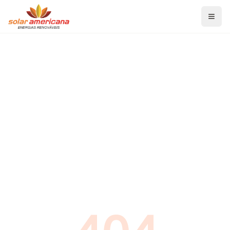
Home
Serviços
Energia Solar Fotovoltaica
Aquecedor Solar de Banho
Aquecedor Solar para Piscina
Projetos de Eficiência Energética
Blog
Economia de Energia
Energia Solar Fotovoltaica