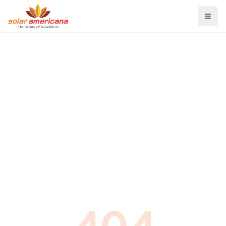
Home
Serviços
Energia Solar Fotovoltaica
Aquecedor Solar de Banho
Aquecedor Solar para Piscina
Projetos de Eficiência Energética
Blog
Economia de Energia
Energia Solar Fotovoltaica