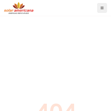
Home
Serviços
Energia Solar Fotovoltaica
Aquecedor Solar de Banho
Aquecedor Solar para Piscina
Projetos de Eficiência Energética
Blog
Economia de Energia
Energia Solar Fotovoltaica