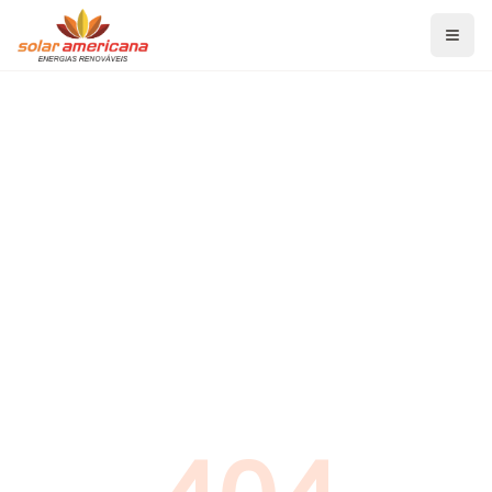
Home
Serviços
Energia Solar Fotovoltaica
Aquecedor Solar de Banho
Aquecedor Solar para Piscina
Projetos de Eficiência Energética
Blog
Economia de Energia
Energia Solar Fotovoltaica