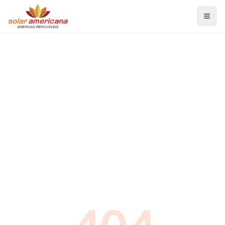
Home
Serviços
Energia Solar Fotovoltaica
Aquecedor Solar de Banho
Aquecedor Solar para Piscina
Projetos de Eficiência Energética
Blog
Economia de Energia
Energia Solar Fotovoltaica