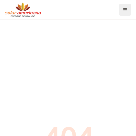
Home
Serviços
Energia Solar Fotovoltaica
Aquecedor Solar de Banho
Aquecedor Solar para Piscina
Projetos de Eficiência Energética
Blog
Economia de Energia
Energia Solar Fotovoltaica