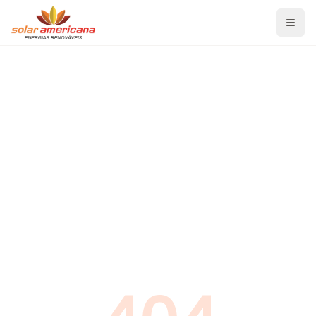
Home
Serviços
Energia Solar Fotovoltaica
Aquecedor Solar de Banho
Aquecedor Solar para Piscina
Projetos de Eficiência Energética
Blog
Economia de Energia
Energia Solar Fotovoltaica